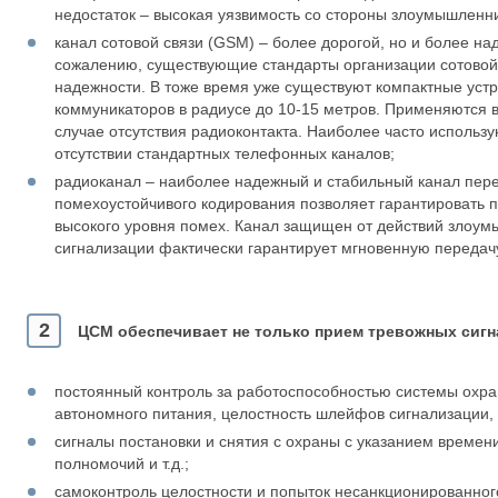
недостаток – высокая уязвимость со стороны злоумышленн
канал сотовой связи (GSM) – более дорогой, но и более н
сожалению, существующие стандарты организации сотовой
надежности. В тоже время уже существуют компактные уст
коммуникаторов в радиусе до 10-15 метров. Применяются в 
случае отсутствия радиоконтакта. Наиболее часто использу
отсутствии стандартных телефонных каналов;
радиоканал – наиболее надежный и стабильный канал пер
помехоустойчивого кодирования позволяет гарантировать п
высокого уровня помех. Канал защищен от действий злоу
сигнализации фактически гарантирует мгновенную передач
2
ЦСМ обеспечивает не только прием тревожных сигна
постоянный контроль за работоспособностью системы охра
автономного питания, целостность шлейфов сигнализации, 
сигналы постановки и снятия с охраны с указанием времен
полномочий и т.д.;
самоконтроль целостности и попыток несанкционированно