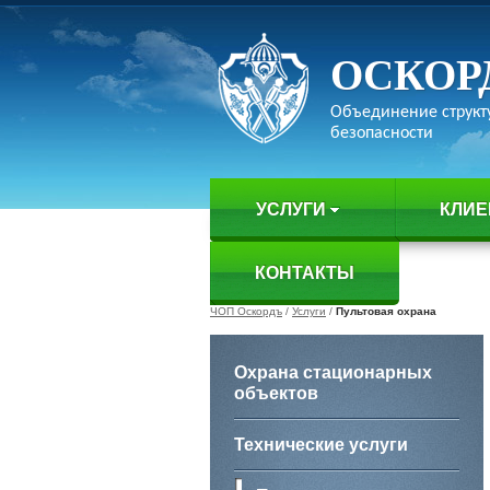
ОСКОР
Объединение структ
безопасности
УСЛУГИ
КЛИ
КОНТАКТЫ
ЧОП Оскордъ
/
Услуги
/
Пультовая охрана
Охрана стационарных
объектов
Технические услуги