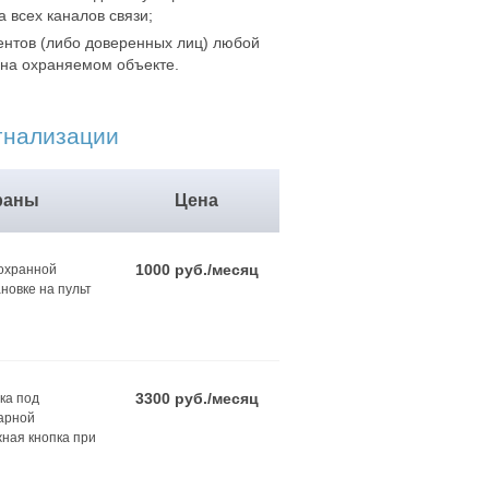
 всех каналов связи;
нтов (либо доверенных лиц) любой
на охраняемом объекте.
игнализации
раны
Цена
1000 руб./месяц
 охранной
новке на пульт
3300 руб./месяц
ка под
арной
жная кнопка при