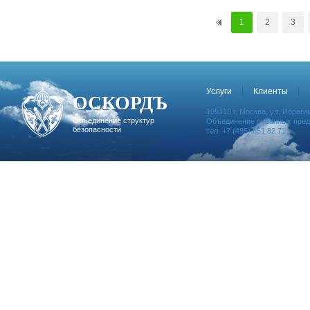
1
2
3
Услуги
Клиенты
ОСКОРДЪ
105318 г. Москва, ул. Ибрагим
Объединение структур
Объединение охранных предп
безопасности
тел. +7 (495) 651 82 71