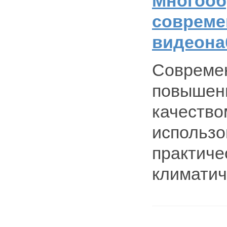
Многооб
совреме
видеон
Cовремен
повышенн
качество
использо
практиче
климатич