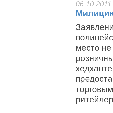
06.10.2011
Милицию
Заявлени
полицейс
место не
розничны
хедханте
предост
торговым
ритейлер