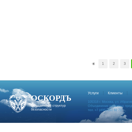
1
2
3
Услуги
Клиенты
ОСКОРДЪ
105318 г. Москва, ул. Ибрагим
Объединение структур
Объединение охранных предп
безопасности
тел. +7 (495) 651 82 71